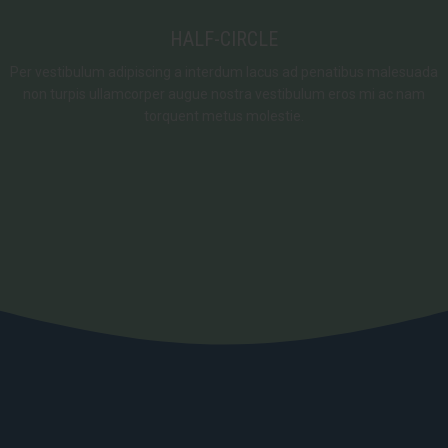
HALF-CIRCLE
Per vestibulum adipiscing a interdum lacus ad penatibus malesuada
non turpis ullamcorper augue nostra vestibulum eros mi ac nam
torquent metus molestie.