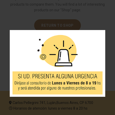
products to compare them.
You will find a lot of interesting
products on our "Shop" page.
RETURN TO SHOP
Carlos Pellegrini 741, Luján,Buenos Aires, CP 6700
Horarios de atención: lunes a viernes 8 a 20 hs